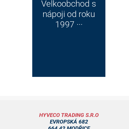
Velkoobchod s
nápoji od roku
1997 ···
HYVECO TRADING S.R.O
EVROPSKÁ 682
664 42 MODŘICE