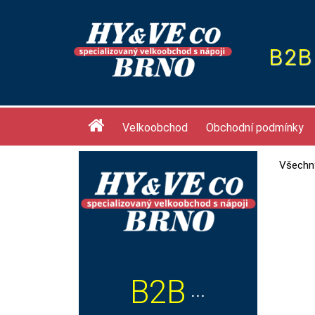
B2B
Velkoobchod
Obchodní podmínky
Všechny
B2B
···