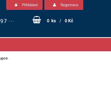
Přihlášení
Registrace
7 ···
0
ks
/
0 Kč
upce.